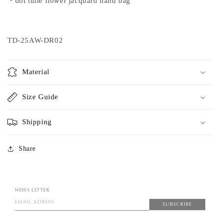
・
dot tulle flower jacquard hand bag
TD-25AW-DR02
Material
Size Guide
Shipping
Share
NEWS LETTER
EMAIL ADRESS
SUBSCRIBE