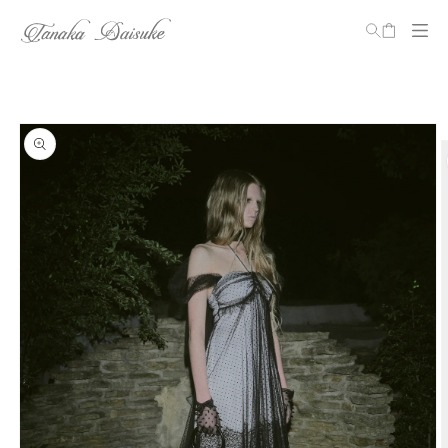
カ
ー
ト
コンテ
ンツに
商品情
進む
報にス
キップ