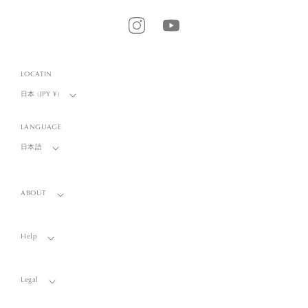
Instagram
YouTube
LOCATIN
日本 (JPY ¥)
LANGUAGE
日本語
ABOUT
Help
Legal