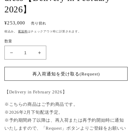
く
2026】
通
¥253,000
売り切れ
常
税込み。
配送料
はチェックアウト時に計算されます。
価
数量
格
back
back
ribbon
ribbon
dot
dot
tulle
tulle
再入荷通知を受け取る(Request)
dress【Delivery
dress【Delivery
in
in
【Delivery in February 2026】
February
February
2026】
2026】
※こちらの商品はご予約商品です。
の
の
※2026年2月下旬配送予定。
数
数
※予約期間終了以降は、再入荷または再予約開始時に通知
量
量
を
を
いたしますので、「Request」ボタンよりご登録をお願いい