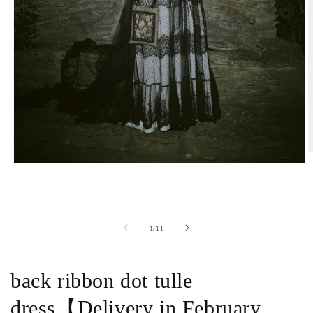
モ
ー
ダ
ル
で
の
1
/
11
メ
デ
ィ
(
ア
back ribbon dot tulle
(1)
を
dress【Delivery in February
開