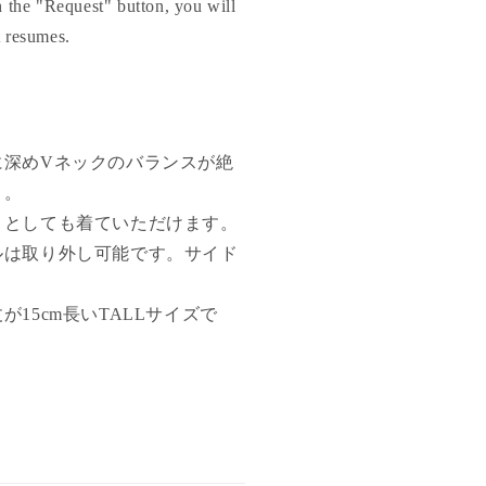
th the "Request" button, you will
t resumes.
に深めVネックのバランスが絶
ト。
トとしても着ていただけます。
ルは取り外し可能です。サイド
が15cm長いTALLサイズで