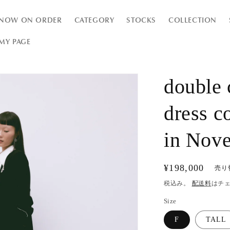
NOW ON ORDER
CATEGORY
STOCKS
COLLECTION
MY PAGE
double 
dress 
in Nov
通
¥198,000
売り
常
税込み。
配送料
はチ
価
Size
格
F
TALL