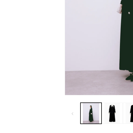
モ
ー
ダ
ル
で
メ
デ