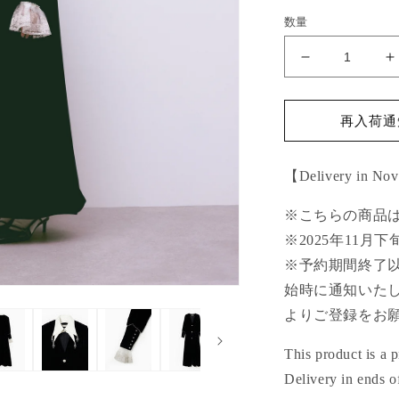
数量
double
d
collar
c
velvet
v
dress
d
再入荷通知
coat【Delive
c
in
i
【Delivery in No
November
N
2025】
2
※こちらの商品
の
※2025年11月
数
量
※予約期間終了
を
始時に通知いたしま
減
よりご登録をお
ら
す
This product is a p
Delivery in ends 