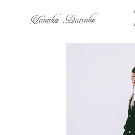
コンテ
ンツに
進む
商品情
報にス
キップ