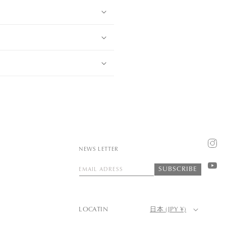
Insta
NEWS LETTER
SUBSCRIBE
EMAIL ADRESS
YouT
LOCATIN
日本 (JPY ¥)