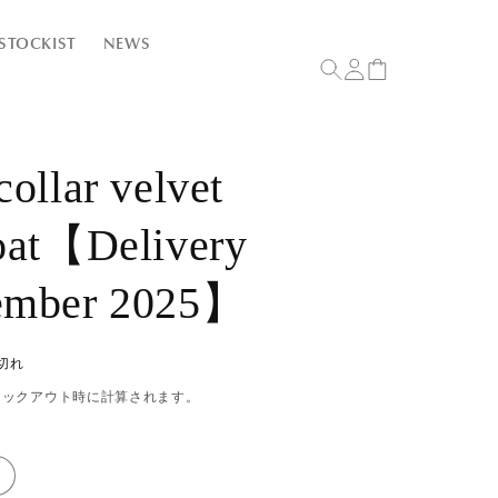
ロ
カ
STOCKIST
NEWS
グ
ー
イ
ト
ン
collar velvet
coat【Delivery
ember 2025】
切れ
ェックアウト時に計算されます。