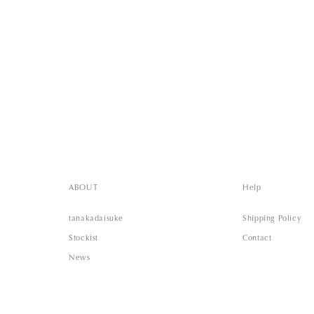
ABOUT
Help
tanakadaisuke
Shipping Policy
Stockist
Contact
News