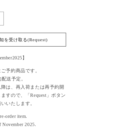
ouble
ollar
elvet
ress
を受け取る(Request)
ry
oat【Delivery
n
vember2025】
ovember
025】
はご予約商品です。
の
下旬配送予定。
数
量
以降は、再入荷または再予約開
を
すので、「Request」ボタン
増
願いいたします。
や
す
re-order item.
of November 2025.