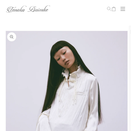
カ
ー
ト
コンテ
ンツに
商品情
進む
報にス
キップ