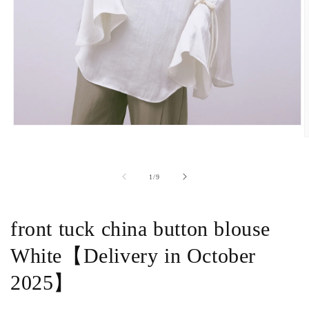
モ
ー
ダ
ル
の
1
/
9
で
メ
デ
ィ
front tuck china button blouse
ア
(1)
White【Delivery in October
を
(
開
2025】
く