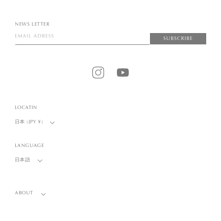
NEWS LETTER
EMAIL ADRESS
SUBSCRIBE
Instagram
YouTube
LOCATIN
日本 (JPY ¥)
LANGUAGE
日本語
ABOUT