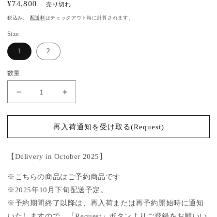
通
¥74,800
売り切れ
常
税込み。
配送料
はチェックアウト時に計算されます。
価
Size
格
1
2
数量
front
front
tuck
tuck
china
china
button
button
再入荷通知を受け取る(Request)
blouse
blouse
White【Delivery
White【Delivery
【Delivery in October 2025】
in
in
October
October
※こちらの商品はご予約商品です
2025】
2025】
※2025年10月下旬配送予定。
の
の
数
数
※予約期間終了以降は、再入荷または再予約開始時に通知
量
量
いたしますので、「Request」ボタンよりご登録をお願いい