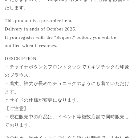
を
を
たします。
減
増
ら
や
This product is a pre-order item.
す
す
Delivery in ends of October 2025.
If you register with the "Request" button, you will be
notified when it resumes.
DESCRIPTION
・チャイナボタンとフロントタックでエキゾチックな印象
のブラウス。
・着丈、袖丈が長めでチュニックのようにも着ていただけ
ます。
＊サイドの仕様が変更になります。
【ご注意】
・現在販売中の商品は、イベント等複数店舗で同時販売し
ております。