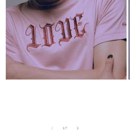
モ
ー
ダ
ル
で
メ
デ
ィ
ア
の
(1)
(
1
/
7