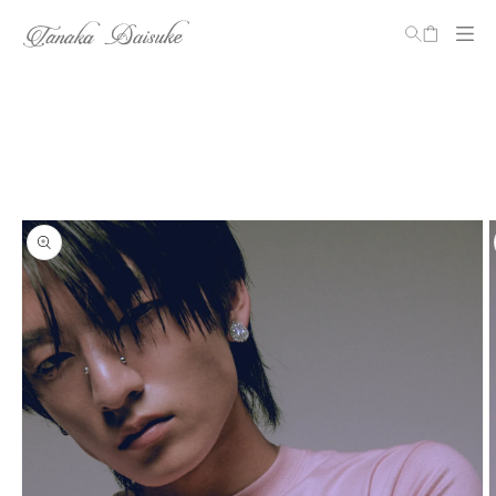
カ
ー
ト
コンテ
ンツに
商品情
進む
報にス
キップ