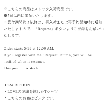
を
を
※こちらの商品はストック入荷商品です。
減
増
※7日以内に出荷いたします。
ら
や
す
す
※受付
期間終了以降は、再入荷または再予約開始時に通知
いたしますので、「Request」ボタンよりご登録をお願いい
たします。
Order starts
5/18
at 12:00 AM.
If you register with the "Request" button, you will be
notified when it resumes.
This product is stock.
DESCRIPTION
・LOVEの刺繡を施したTシャツ
＊こちらのお色はピンクです。