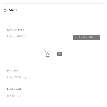
Share
NEWS LETTER
EMAIL ADRESS
SUBSCRIBE
Instagram
YouTube
LOCATIN
日本 (JPY ¥)
LANGUAGE
日本語