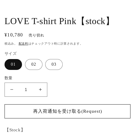
を
開
く
LOVE T-shirt Pink【stock】
通
¥10,780
売り切れ
常
税込み。
配送料
はチェックアウト時に計算されます。
価
サイズ
格
01
02
03
数量
LOVE
LOVE
T-
T-
shirt
shirt
Pink【stock】
Pink【stock】
再入荷通知を受け取る(Request)
の
の
数
数
【Stock】
量
量