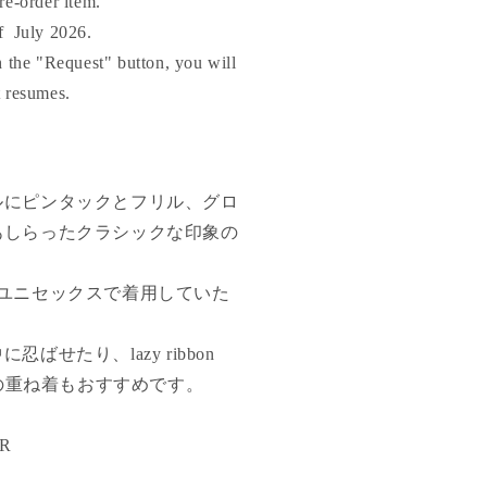
re-order item.
す
f
July 2026.
th the "Request" button, you will
t resumes.
ルにピンタックとフリル、グロ
あしらったクラシックな印象の
でユニセックスで着用していた
ばせたり、lazy ribbon
oleとの重ね着もおすすめです。
GR