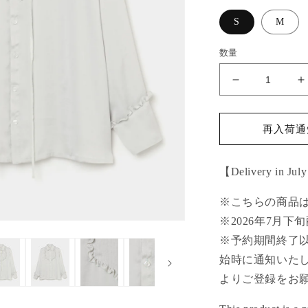
格
S
M
数量
pin
p
tuck
t
frilled
f
shirt
s
再入荷通知
Smoke
S
green【Deliv
g
【Delivery in Jul
in
i
July
J
※こちらの商品
2026】
2
の
※2026年7月下
数
※予約期間終了
量
始時に通知いたしま
を
よりご登録をお
減
ら