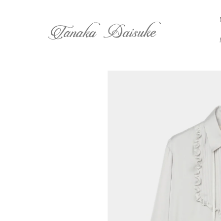
コンテ
ンツに
進む
商品情
報にス
キップ