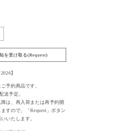
in
uck
rilled
hirt
を受け取る(Request)
moke
ery
reen【Delivery
y 2026】
n
uly
はご予約商品です。
026】
の
旬配送予定。
数
以降は、再入荷または再予約開
量
すので、「Request」ボタン
を
願いいたします。
増
や