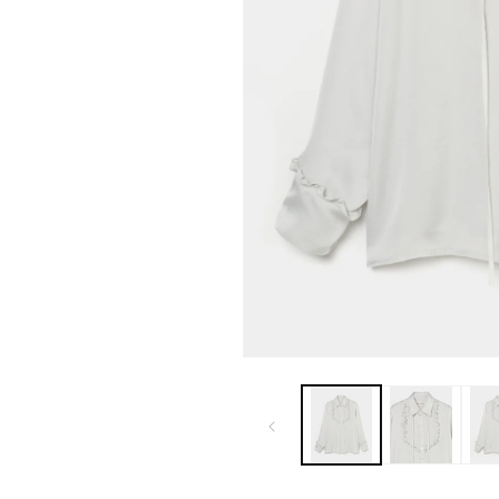
モ
ー
ダ
ル
で
メ
デ