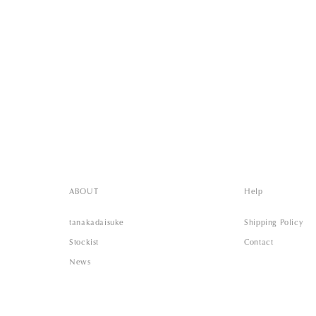
ABOUT
Help
tanakadaisuke
Shipping Policy
Stockist
Contact
News