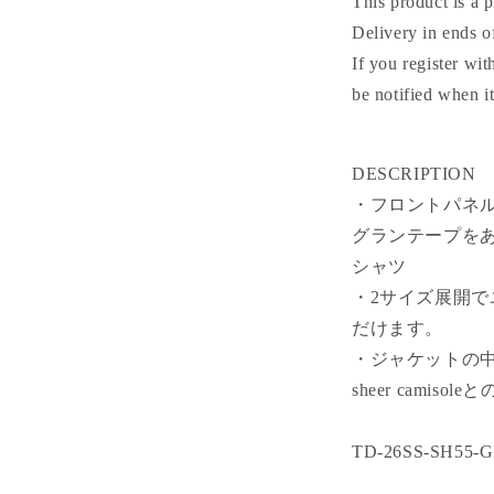
This product is a p
す
Delivery in ends o
If you register wi
be notified when i
DESCRIPTION
・フロントパネ
グランテープを
シャツ
・2サイズ展開
だけます。
・ジャケットの中に忍
sheer camis
TD-26SS-SH55-