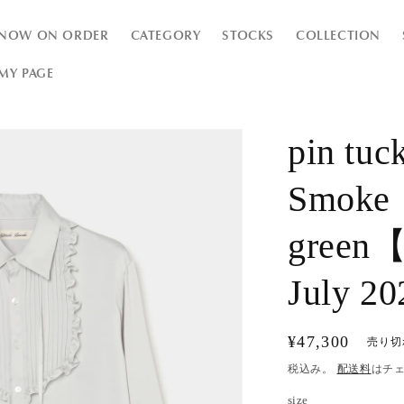
NOW ON ORDER
CATEGORY
STOCKS
COLLECTION
MY PAGE
pin tuck
Smoke
green【
July 2
通
¥47,300
売り切
常
税込み。
配送料
はチ
価
size