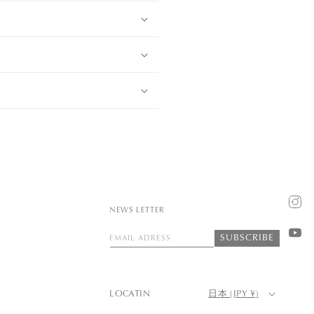
Insta
NEWS LETTER
SUBSCRIBE
EMAIL ADRESS
YouT
LOCATIN
日本 (JPY ¥)