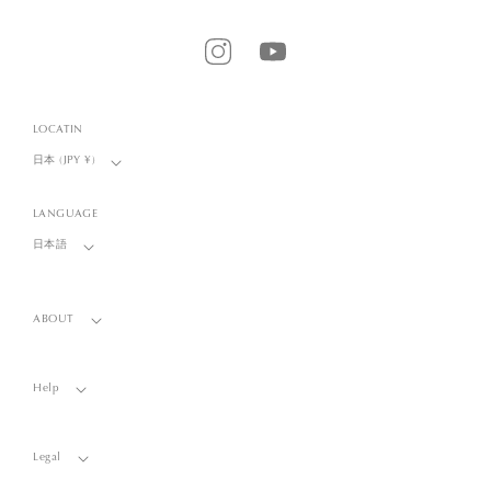
Instagram
YouTube
LOCATIN
日本 (JPY ¥)
LANGUAGE
日本語
ABOUT
Help
Legal