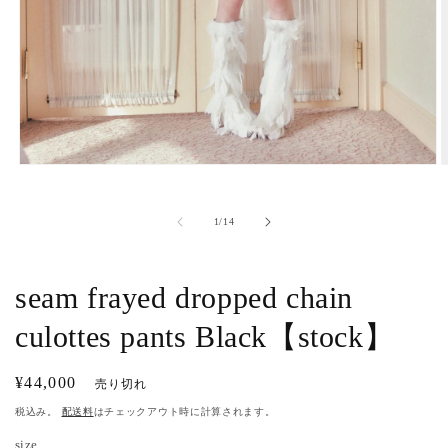
モ
ー
ダ
の
1
/
14
ル
で
メ
デ
seam frayed dropped chain
ィ
ア
culottes pants Black【stock】
(1)
(
を
開
通
¥44,000
売り切れ
く
常
税込み。
配送料
はチェックアウト時に計算されます。
価
size