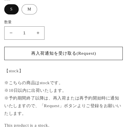
格
S
M
数量
seam
seam
frayed
frayed
dropped
dropped
chain
chain
再入荷通知を受け取る(Request)
culottes
culottes
pants
pants
【stock】
Black【stock】
Black【stock】
の
の
※こちらの商品はstockです。
数
数
※10日以内に出荷いたします。
量
量
※予約期間終了以降は、再入荷または再予約開始時に通知
を
を
減
増
いたしますので、「Request」ボタンよりご登録をお願いい
ら
や
たします。
す
す
This product is a stock.