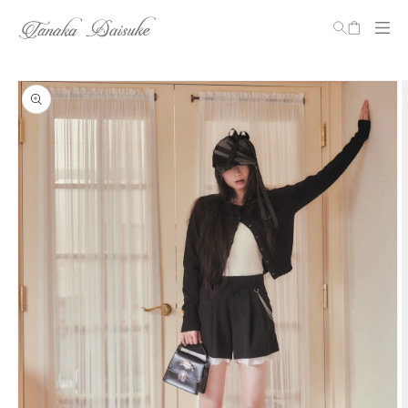
カ
ー
ト
コンテ
ンツに
商品情
進む
報にス
キップ