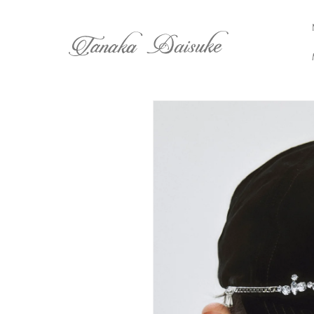
コンテ
ンツに
進む
商品情
報にス
キップ