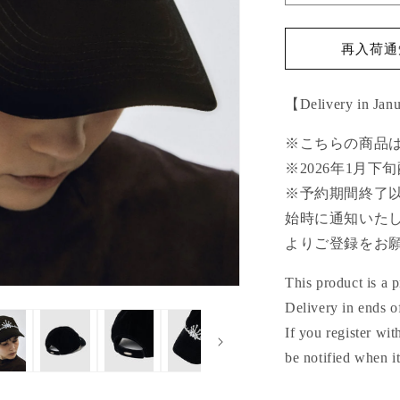
tiara
t
velvet
v
cap【Deliver
c
再入荷通知
in
i
January
J
【Delivery in Jan
2026】
2
の
※こちらの商品
数
※2026年1月下
量
※予約期間終了
を
減
始時に通知いたしま
ら
よりご登録をお
す
This product is a p
Delivery in ends o
If you register wi
be notified when i