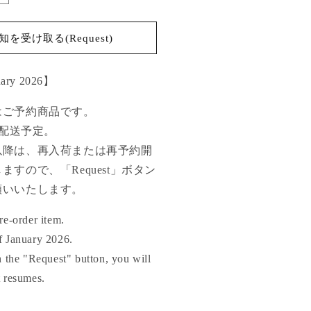
iara
elvet
y
ap【Delivery
を受け取る(Request)
n
anuary
uary 2026】
026】
の
はご予約商品です。
数
旬配送予定。
量
以降は、再入荷または再予約開
を
増
すので、「Request」ボタン
や
願いいたします。
す
re-order item.
f January 2026.
th the "Request" button, you will
t resumes.