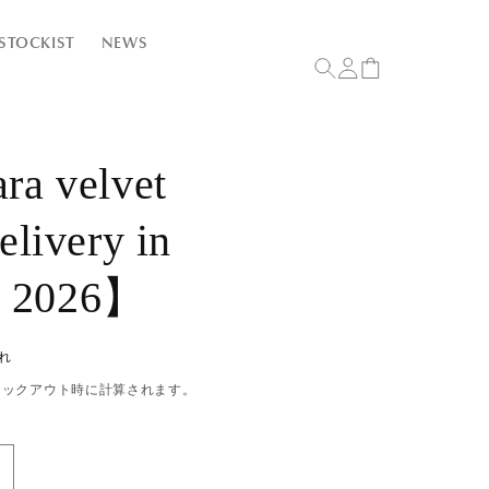
ロ
カ
STOCKIST
NEWS
グ
ー
イ
ト
ン
ara velvet
livery in
y 2026】
れ
ェックアウト時に計算されます。
ijou