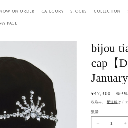
NOW ON ORDER
CATEGORY
STOCKS
COLLECTION
MY PAGE
bijou ti
cap【De
Januar
通
¥47,300
売り切
常
税込み。
配送料
はチ
価
数量
格
bijou
b