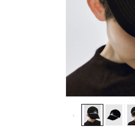
モ
ー
ダ
ル
で
メ
デ