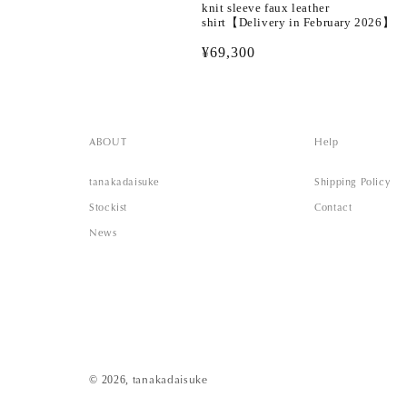
knit sleeve faux leather
shirt【Delivery in February 2026】
通
¥69,300
常
価
格
ABOUT
Help
tanakadaisuke
Shipping Policy
Stockist
Contact
News
© 2026,
tanakadaisuke