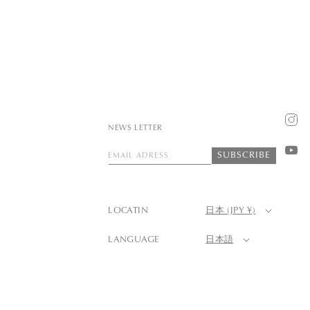
Insta
NEWS LETTER
SUBSCRIBE
EMAIL ADRESS
YouT
LOCATIN
日本 (JPY ¥)
LANGUAGE
日本語