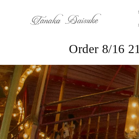
コンテ
ンツに
コ
Order 8/16 2
進む
レ
ク
シ
ョ
ン